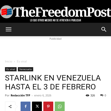
TheFreedomPost
Publicidad
Inicio
Es viral
Es viral
Venezuela
STARLINK EN VENEZUELA
HASTA EL 3 DE FEBRERO
Por
Redacción TFP
-
enero 6, 2026
326
0