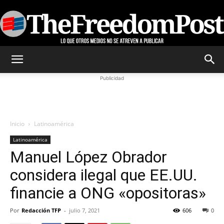
TheFreedomPost
Publicidad
Inicio
Latinoamérica
Latinoamérica
Manuel López Obrador
considera ilegal que EE.UU.
financie a ONG «opositoras»
Por
Redacción TFP
-
julio 7, 2021
606
0