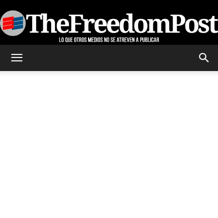
TheFreedomPost