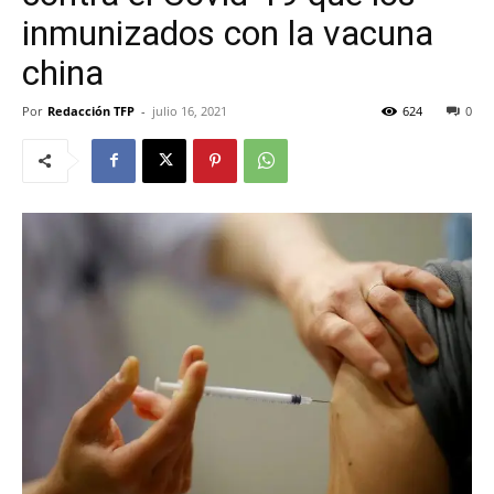
inmunizados con la vacuna
china
Por
Redacción TFP
-
julio 16, 2021
624
0