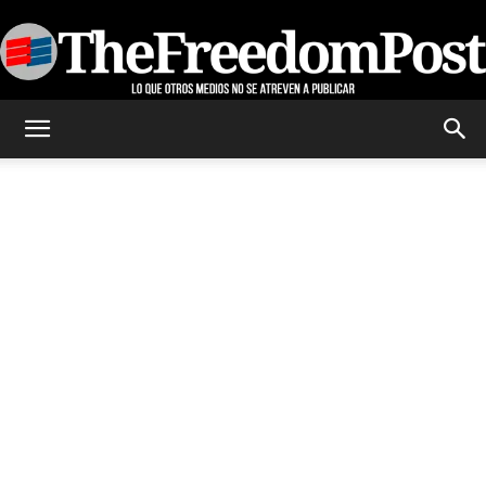
TheFreedomPost