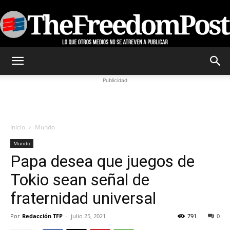
TheFreedomPost
Publicidad
Inicio
Mundo
Mundo
Papa desea que juegos de
Tokio sean señal de
fraternidad universal
Por
Redacción TFP
-
julio 25, 2021
791
0