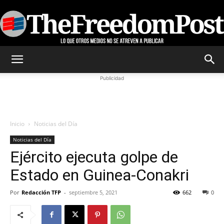
TheFreedomPost
Publicidad
Inicio
Noticias del Día
Noticias del Día
Ejército ejecuta golpe de
Estado en Guinea-Conakri
Por
Redacción TFP
-
septiembre 5, 2021
662
0