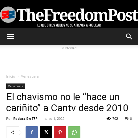
TheFreedomPost
Publicidad
Inicio
Venezuela
Venezuela
El chavismo no le “hace un
cariñito” a Cantv desde 2010
Por
Redacción TFP
-
marzo 1, 2022
702
0