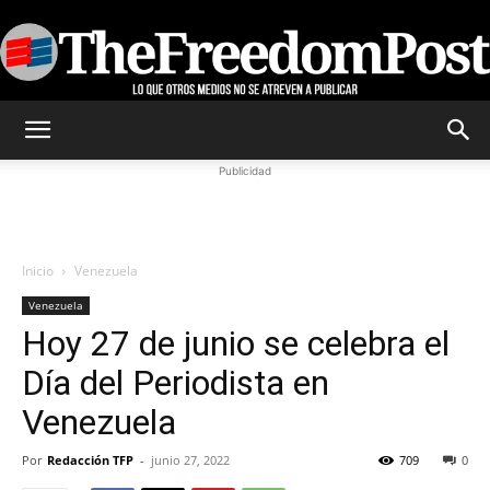
TheFreedomPost
Publicidad
Inicio
Venezuela
Venezuela
Hoy 27 de junio se celebra el
Día del Periodista en
Venezuela
Por
Redacción TFP
-
junio 27, 2022
709
0