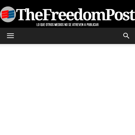
TheFreedomPost