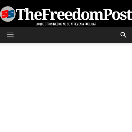
TheFreedomPost