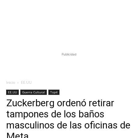
Publicidad
Inicio
EE.UU
EE.UU
Guerra Cultural
Top4
Zuckerberg ordenó retirar
tampones de los baños
masculinos de las oficinas de
Meta