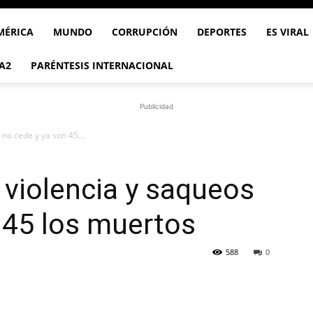
MÉRICA
MUNDO
CORRUPCIÓN
DEPORTES
ES VIRAL
A2
PARÉNTESIS INTERNACIONAL
Publicidad
 no cede y ya son 45...
 violencia y saqueos
 45 los muertos
588
0