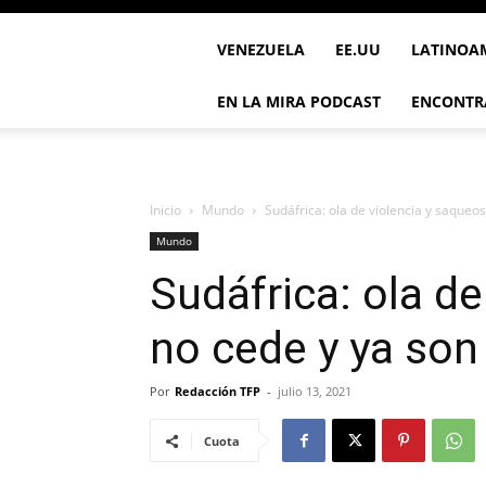
VENEZUELA
EE.UU
LATINOA
EN LA MIRA PODCAST
ENCONTR
Inicio
Mundo
Sudáfrica: ola de violencia y saqueos
Mundo
Sudáfrica: ola de
no cede y ya son
Por
Redacción TFP
-
julio 13, 2021
Cuota