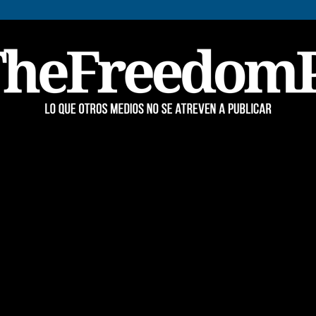
TheFreedomPost